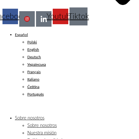
acebook
Youtube
Tiktok
Español
Polski
English
Deutsch
Українська
Français
Italiano
Čeština
Português
Sobre nosotros
Sobre nosotros
Nuestra misión