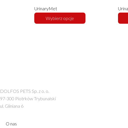
na
ma
UrinaryMet
Urin
stronie
wiele
Wybierz opcje
produktu
wariantów.
Opcje
można
wybrać
na
stronie
produktu
DOLFOS PETS Sp. z o. o.
97-300 Piotrków Trybunalski
ul. Gliniana 6
O nas