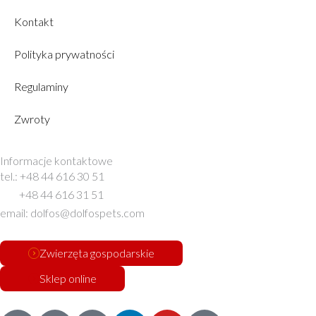
Kontakt
Polityka prywatności
Regulaminy
Zwroty
Informacje kontaktowe
tel.: +48 44 616 30 51
+48 44 616 31 51
email: dolfos@dolfospets.com
Zwierzęta gospodarskie
Sklep online