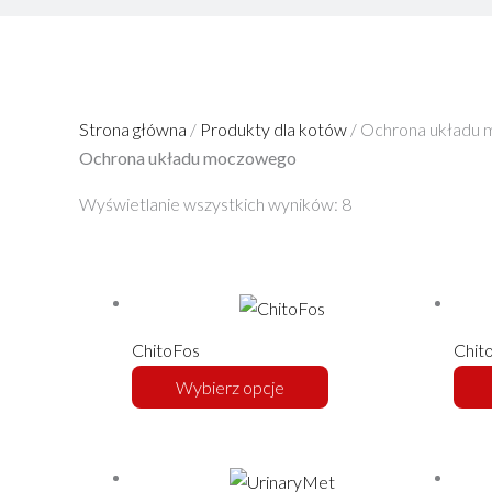
Strona główna
/
Produkty dla kotów
/ Ochrona układu
Ochrona układu moczowego
Wyświetlanie wszystkich wyników: 8
Ten
produkt
ma
ChitoFos
Chit
wiele
Wybierz opcje
wariantów.
Opcje
można
Ten
wybrać
produkt