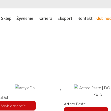
Sklep
Żywienie
Kariera
Eksport
Kontakt
Klub ho
Ten
T
produkt
p
ma
m
aDol
wiele
w
Arthro Paste
Wybierz opcje
wariantów.
w