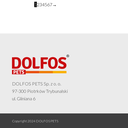
na
1
2
3
4
5
6
7
→
stronie
produktu
DOLFOS PETS Sp. z o. o.
97-300 Piotrków Trybunalski
ul. Gliniana 6
Copyright 2024 DOLFOS PETS