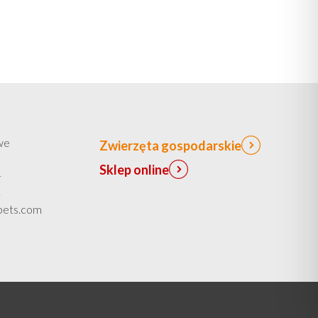
a
na
tronie
stronie
roduktu
produktu
we
Zwierzęta gospodarskie
Sklep online
1
1
spets.com