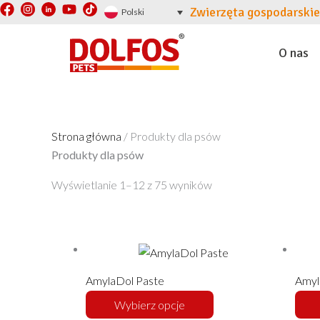
F
Y
T
Przejdź
Zwierzęta gospodarskie
Polski
a
o
i
do
c
u
k
treści
e
t
t
O nas
b
u
o
o
b
k
o
e
k
Strona główna
/ Produkty dla psów
Produkty dla psów
Wyświetlanie 1–12 z 75 wyników
Ten
produkt
ma
AmylaDol Paste
Amyl
wiele
Wybierz opcje
wariantów.