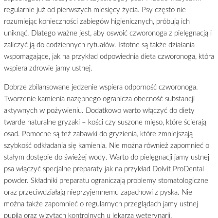
regularnie już od pierwszych miesięcy życia. Psy często nie
rozumiejąc konieczności zabiegów higienicznych, próbują ich
uniknąć. Dlatego ważne jest, aby oswoić czworonoga z pielęgnacją i
zaliczyć ją do codziennych rytuałów. Istotne są także działania
wspomagające, jak na przykład odpowiednia dieta czworonoga, która
wspiera zdrowie jamy ustnej.
Dobrze zbilansowane jedzenie wspiera odporność czworonoga.
Tworzenie kamienia nazębnego ogranicza obecność substancji
aktywnych w pożywieniu. Dodatkowo warto włączyć do diety
twarde naturalne gryzaki – kości czy suszone mięso, które ścierają
osad. Pomocne są też zabawki do gryzienia, które zmniejszają
szybkość odkładania się kamienia. Nie można również zapomnieć o
stałym dostępie do świeżej wody. Warto do pielęgnacji jamy ustnej
psa włączyć specjalne preparaty jak na przykład Dolvit ProDental
powder. Składniki preparatu ograniczają problemy stomatologiczne
oraz przeciwdziałają nieprzyjemnemu zapachowi z pyska. Nie
można także zapomnieć o regularnych przeglądach jamy ustnej
pupila oraz wizytach kontrolnych u lekarza weterynarii.