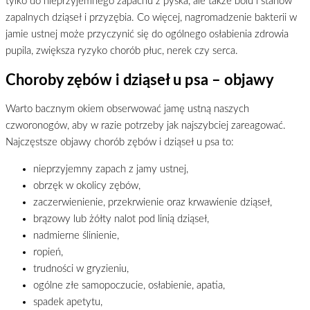
tylko do nieprzyjemnego zapachu z pyska, ale także bólu i stanów
zapalnych dziąseł i przyzębia. Co więcej, nagromadzenie bakterii w
jamie ustnej może przyczynić się do ogólnego osłabienia zdrowia
pupila, zwiększa ryzyko chorób płuc, nerek czy serca.
Choroby zębów i dziąseł u psa – objawy
Warto bacznym okiem obserwować jamę ustną naszych
czworonogów, aby w razie potrzeby jak najszybciej zareagować.
Najczęstsze objawy chorób zębów i dziąseł u psa to:
nieprzyjemny zapach z jamy ustnej,
obrzęk w okolicy zębów,
zaczerwienienie, przekrwienie oraz krwawienie dziąseł,
brązowy lub żółty nalot pod linią dziąseł,
nadmierne ślinienie,
ropień,
trudności w gryzieniu,
ogólne złe samopoczucie, osłabienie, apatia,
spadek apetytu,