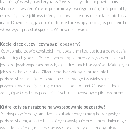
by uniknąć wizyty u weterynarza? W tym artykule podpowiadamy, jak
skutecznie wspierać układ pokarmowy Twojego pupila, jakie produkty
ułatwiają pasaż jelitowy i kiedy domowe sposoby na zakłaczenie to za
mało. Dowiedz się, jak dbać o dobrostan swojego kota, by problem kul
włosowych przestał spędzać Wam sen z powiek.
Kocie kłaczki, czyli czym są pilobezoary?
Koty to mistrzowie czystości – na codzienną toaletę futra poświęcają
wiele długich godzin. Pomocnym narzędziem przy czyszczeniu sierści
jest koci język wyposażony w tysiące drobnych haczyków, działających
jak szorstka szczotka. Zlizane martwe włosy, zabrudzenia i
podszerstek trafiają do układu pokarmowego i w większości
przypadków zostają usunięte razem z odchodami. Czasem jednak
zalegają w żołądku w postaci zbitych kul, nazywanych pilobezoarami.
Które koty są narażone na występowanie bezoarów?
Predyspozycje do gromadzenia kul włosowych mają koty z gęstym
podszerstkiem, a także te, u których występuje problem nadmiernego
wypadania sierści, na przykład wskutek przebytej choroby lub w