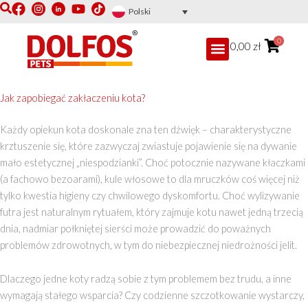
F
Y
T
Przejdź
Polski
a
o
i
do
c
u
k
treści
0
0,00
zł
e
t
t
b
u
o
o
b
k
o
e
Jak zapobiegać zakłaczeniu kota?
k
Każdy opiekun kota doskonale zna ten dźwięk – charakterystyczne
krztuszenie się, które zazwyczaj zwiastuje pojawienie się na dywanie
mało estetycznej „niespodzianki”. Choć potocznie nazywane kłaczkami
(a fachowo bezoarami), kule włosowe to dla mruczków coś więcej niż
tylko kwestia higieny czy chwilowego dyskomfortu. Choć wylizywanie
futra jest naturalnym rytuałem, który zajmuje kotu nawet jedną trzecią
dnia, nadmiar połkniętej sierści może prowadzić do poważnych
problemów zdrowotnych, w tym do niebezpiecznej niedrożności jelit.
Dlaczego jedne koty radzą sobie z tym problemem bez trudu, a inne
wymagają stałego wsparcia? Czy codzienne szczotkowanie wystarczy,