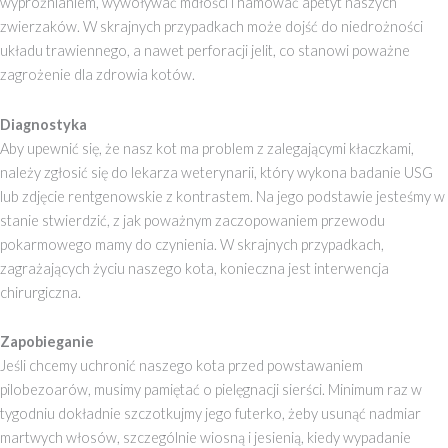
wypróżnianiem, wywoływać mdłości i hamować apetyt naszych
zwierzaków. W skrajnych przypadkach może dojść do niedrożności
układu trawiennego, a nawet perforacji jelit, co stanowi poważne
zagrożenie dla zdrowia kotów.
Diagnostyka
Aby upewnić się, że nasz kot ma problem z zalegającymi kłaczkami,
należy zgłosić się do lekarza weterynarii, który wykona badanie USG
lub zdjęcie rentgenowskie z kontrastem. Na jego podstawie jesteśmy w
stanie stwierdzić, z jak poważnym zaczopowaniem przewodu
pokarmowego mamy do czynienia. W skrajnych przypadkach,
zagrażających życiu naszego kota, konieczna jest interwencja
chirurgiczna.
Zapobieganie
Jeśli chcemy uchronić naszego kota przed powstawaniem
pilobezoarów, musimy pamiętać o pielęgnacji sierści. Minimum raz w
tygodniu dokładnie szczotkujmy jego futerko, żeby usunąć nadmiar
martwych włosów, szczególnie wiosną i jesienią, kiedy wypadanie