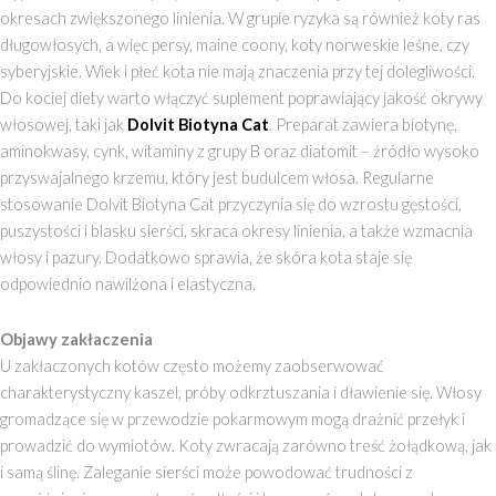
okresach zwiększonego linienia. W grupie ryzyka są również koty ras
długowłosych, a więc persy, maine coony, koty norweskie leśne, czy
syberyjskie. Wiek i płeć kota nie mają znaczenia przy tej dolegliwości.
Do kociej diety warto włączyć suplement poprawiający jakość okrywy
włosowej, taki jak
Dolvit Biotyna Cat
.
Preparat zawiera biotynę,
aminokwasy, cynk, witaminy z grupy B oraz diatomit – źródło wysoko
przyswajalnego krzemu, który jest budulcem włosa. Regularne
stosowanie Dolvit Biotyna Cat przyczynia się do wzrostu gęstości,
puszystości i blasku sierści, skraca okresy linienia, a także wzmacnia
włosy i pazury. Dodatkowo sprawia, że skóra kota staje się
odpowiednio nawilżona i elastyczna.
Objawy zakłaczenia
U zakłaczonych kotów często możemy zaobserwować
charakterystyczny kaszel, próby odkrztuszania i dławienie się. Włosy
gromadzące się w przewodzie pokarmowym mogą drażnić przełyk i
prowadzić do wymiotów. Koty zwracają zarówno treść żołądkową, jak
i samą ślinę. Zaleganie sierści może powodować trudności z