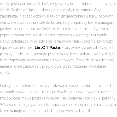
sierści jest nasilone. Jeśli Twój długowłosy kot nie lubi czesania, a jego
sierść filcuje się i plącze – skorzystaj z wizyty u groomera. Aby
zapobiegać niebezpiecznym skutkom gromadzenia się kul włosowych,
warto wprowadzić na stałe do kociej diety preparaty, które pomagają
pozbyć się pilobezoarów. Większość z nich ma postać pasty, która
poprzez zawartość substancji poślizgowych wspomaga usuwanie
sierści zalegającej w układzie pokarmowym. Najskuteczniejszym tego
typu preparatem jest
LintOff Paste
, który zwiększa perystaltykę jelit,
przyczynia się do sprawnego przesuwania treści pokarmowej, a dzięki
temu zapobiega powstawaniu kul włosowych. Zawarte w paście słód,
melasa i oleje zapewniają prawidłowe przechodzenie i wydalanie
sierści.
Dobrym pomysłem jest też wyhodowanie kociej trawki lub owsa. Ich
skubanie pozwala na naturalne pozbycie się kul włosowych razem z
treścią pokarmową poprzez wymioty. Nie podawaj kotu ciekłej parafiny!
Wpływa ona negatywnie na funkcjonowanie kociej trzustki i wątroby, a
także hamuje wchłanianie substancji odżywczych z jelit.