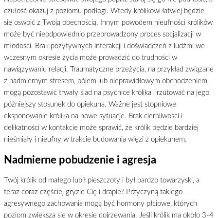
czułość okazuj z poziomu podłogi. Wtedy królikowi łatwiej będzie
się oswoić z Twoją obecnością. Innym powodem nieufności królików
może być nieodpowiednio przeprowadzony proces socjalizacji w
młodości. Brak pozytywnych interakcji i doświadczeń z ludźmi we
wczesnym okresie życia może prowadzić do trudności w
nawiązywaniu relacji. Traumatyczne przeżycia, na przykład związane
z nadmiernym stresem, bólem lub nieprawidłowym obchodzeniem
mogą pozostawić trwały ślad na psychice królika i rzutować na jego
późniejszy stosunek do opiekuna. Ważne jest stopniowe
eksponowanie królika na nowe sytuacje. Brak cierpliwości i
delikatności w kontakcie może sprawić, że królik będzie bardziej
nieśmiały i nieufny w trakcie budowania więzi z opiekunem.
Nadmierne pobudzenie i agresja
Twój królik od małego lubił pieszczoty i był bardzo towarzyski, a
teraz coraz częściej gryzie Cię i drapie? Przyczyną takiego
agresywnego zachowania mogą być hormony płciowe, których
poziom zwiększa się w okresie dojrzewania. Jeśli królik ma około 3-4