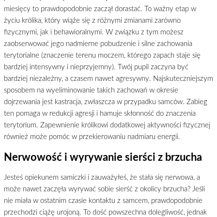
miesięcy to prawdopodobnie zaczął dorastać. To ważny etap w
życiu królika, który wiąże się z różnymi zmianami zarówno
fizycznymi, jak i behawioralnymi. W związku z tym możesz
zaobserwować jego nadmierne pobudzenie i silne zachowania
terytorialne (znaczenie terenu moczem, którego zapach staje się
bardziej intensywny i nieprzyjemny). Twój pupil zaczyna być
bardziej niezależny, a czasem nawet agresywny. Najskuteczniejszym
sposobem na wyeliminowanie takich zachowań w okresie
dojrzewania jest kastracja, zwłaszcza w przypadku samców. Zabieg
ten pomaga w redukcji agresji i hamuje skłonność do znaczenia
terytorium. Zapewnienie królikowi dodatkowej aktywności fizycznej
również może pomóc w przekierowaniu nadmiaru energii.
Nerwowość i wyrywanie sierści z brzucha
Jesteś opiekunem samiczki i zauważyłeś, że stała się nerwowa, a
może nawet zaczęła wyrywać sobie sierść z okolicy brzucha? Jeśli
nie miała w ostatnim czasie kontaktu z samcem, prawdopodobnie
przechodzi ciążę urojoną. To dość powszechna dolegliwość, jednak