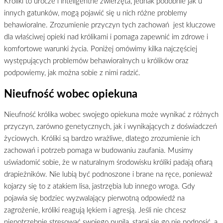
Króliki to urocze i inteligentne zwierzęta, jednak podobnie jak u
innych gatunków, mogą pojawić się u nich różne problemy
behawioralne. Zrozumienie przyczyn tych zachowań jest kluczowe
dla właściwej opieki nad królikami i pomaga zapewnić im zdrowe i
komfortowe warunki życia. Poniżej omówimy kilka najczęściej
występujących problemów behawioralnych u królików oraz
podpowiemy, jak można sobie z nimi radzić.
Nieufność wobec opiekuna
Nieufność królika wobec swojego opiekuna może wynikać z różnych
przyczyn, zarówno genetycznych, jak i wynikających z doświadczeń
życiowych. Króliki są bardzo wrażliwe, dlatego zrozumienie ich
zachowań i potrzeb pomaga w budowaniu zaufania. Musimy
uświadomić sobie, że w naturalnym środowisku króliki padają ofiarą
drapieżników. Nie lubią być podnoszone i brane na ręce, ponieważ
kojarzy się to z atakiem lisa, jastrzębia lub innego wroga. Gdy
pojawia się bodziec wyzwalający pierwotną odpowiedź na
zagrożenie, króliki reagują lękiem i agresją. Jeśli nie chcesz
niepotrzebnie stresować swojego pupila, staraj się go nie podnosić, a