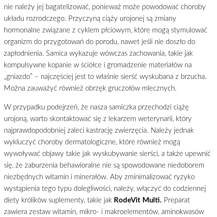
nie należy jej bagatelizować, ponieważ może powodować choroby
układu rozrodczego. Przyczyną ciąży urojonej są zmiany
hormonalne związane z cyklem płciowym, które mogą stymulować
organizm do przygotowań do porodu, nawet jeśli nie doszło do
zapłodnienia. Samica wykazuje wówczas zachowania, takie jak
kompulsywne kopanie w ściółce i gromadzenie materiałów na
„gniazdo” – najczęściej jest to właśnie sierść wyskubana z brzucha.
Można zauważyć również obrzęk gruczołów mlecznych.
W przypadku podejrzeń, że nasza samiczka przechodzi ciążę
urojoną, warto skontaktować się z lekarzem weterynarii, który
najprawdopodobniej zaleci kastrację zwierzęcia. Należy jednak
wykluczyć choroby dermatologiczne, które również mogą
wywoływać objawy takie jak wyskubywanie sierści, a także upewnić
się, że zaburzenia behawioralne nie są spowodowane niedoborem
niezbędnych witamin i minerałów. Aby zminimalizować ryzyko
wystąpienia tego typu dolegliwości, należy, włączyć do codziennej
diety królików suplementy, takie jak
RodeVit Multi.
Preparat
zawiera zestaw witamin, mikro- i makroelementów, aminokwasów