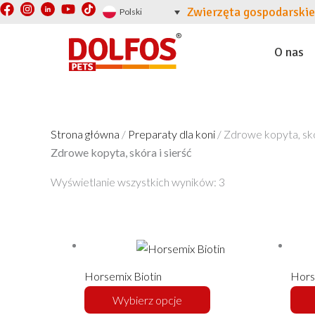
F
Y
T
Przejdź
Zwierzęta gospodarskie
Polski
a
o
i
do
c
u
k
treści
e
t
t
O nas
b
u
o
o
b
k
o
e
k
Strona główna
/
Preparaty dla koni
/ Zdrowe kopyta, skó
Zdrowe kopyta, skóra i sierść
Wyświetlanie wszystkich wyników: 3
Ten
produkt
ma
Horsemix Biotin
Hors
wiele
Wybierz opcje
wariantów.