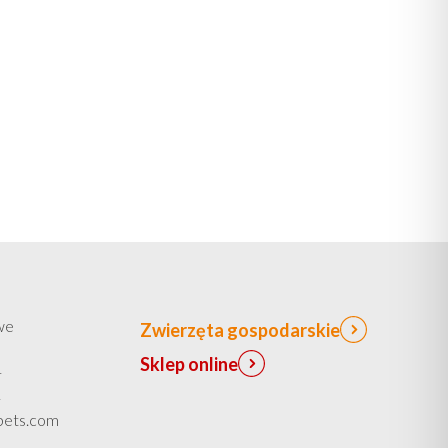
pcje
ożna
ybrać
a
tronie
roduktu
we
Zwierzęta gospodarskie
Sklep online
1
1
spets.com