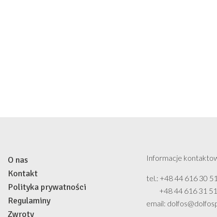
Opcje
O
można
m
wybrać
w
na
n
stronie
s
produktu
p
Informacje kontakto
O nas
Kontakt
tel.: +48 44 616 30 5
Polityka prywatności
+48 44 616 31 5
Regulaminy
email: dolfos@dolfo
Zwroty