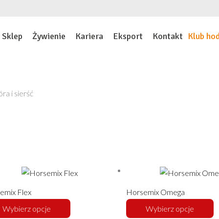
Sklep
Żywienie
Kariera
Eksport
Kontakt
Klub ho
ra i sierść
Ten
T
produkt
p
ma
m
emix Flex
Horsemix Omega
wiele
w
Wybierz opcje
Wybierz opcje
wariantów.
w