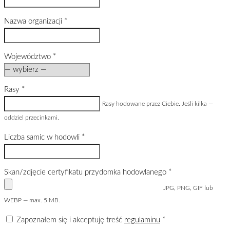
Nazwa organizacji
*
Województwo
*
Rasy
*
Rasy hodowane przez Ciebie. Jeśli kilka —
oddziel przecinkami.
Liczba samic w hodowli
*
Skan/zdjęcie certyfikatu przydomka hodowlanego
*
JPG, PNG, GIF lub
WEBP — max. 5 MB.
Zapoznałem się i akceptuję treść
regulaminu
*