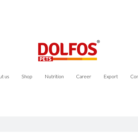
t us
Shop
Nutrition
Career
Export
Con