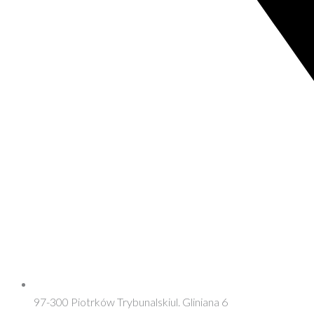
97-300 Piotrków Trybunalskiul. Gliniana 6