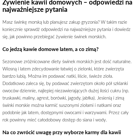
Żywienie kawii domowych – odpowiedzi na
najważniejsze pytania
Masz świnkę morską lub planujesz zakup gryzonia? W takim razie
koniecznie sprawdź odpowiedzi na najważniejsze pytania i dowiedz
się, jak powinno przebiegać żywienie świnek morskich.
Co jedzą kawie domowe latem, a co zimą?
Sezonowe zróżnicowane diety świnek morskich jest dość naturalne.
Wiosną i latem zdecydowanie łatwiej o zielonki, które zwierzęta
bardzo lubią. Można im podawać natki, liście, świeże zioła.
Dodatkowo zaleca się, by podawać zwierzętom około pół szklanki
owoców dziennie, najlepiej niezawierających dużej ilości cukru (np.
truskawki, maliny, agrest, borówki, jagody, jabłka). Jesienią i zimą
świnki morskie można karmić suszonymi ziołami i natkami oraz
podobnie jak latem, dostępnymi owocami i warzywami. Przez cały
rok powinny mieć całodobowy dostęp do siana i wody.
Na co zwrócić uwagę przy wyborze karmy dla kawii