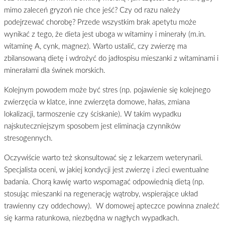
mimo zaleceń gryzoń nie chce jeść? Czy od razu należy
podejrzewać chorobę? Przede wszystkim brak apetytu może
wynikać z tego, że dieta jest uboga w witaminy i minerały (m.in.
witaminę A, cynk, magnez). Warto ustalić, czy zwierzę ma
zbilansowaną dietę i wdrożyć do jadłospisu mieszanki z witaminami i
minerałami dla świnek morskich.
Kolejnym powodem może być stres (np. pojawienie się kolejnego
zwierzęcia w klatce, inne zwierzęta domowe, hałas, zmiana
lokalizacji, tarmoszenie czy ściskanie). W takim wypadku
najskuteczniejszym sposobem jest eliminacja czynników
stresogennych.
Oczywiście warto też skonsultować się z lekarzem weterynarii.
Specjalista oceni, w jakiej kondycji jest zwierzę i zleci ewentualne
badania. Chorą kawię warto wspomagać odpowiednią dietą (np.
stosując mieszanki na regenerację wątroby, wspierające układ
trawienny czy oddechowy). W domowej apteczce powinna znaleźć
się karma ratunkowa, niezbędna w nagłych wypadkach.