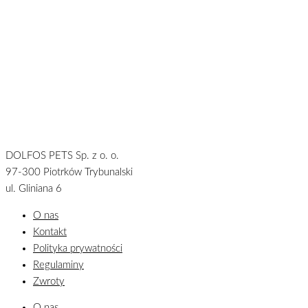
DOLFOS PETS Sp. z o. o.
97-300 Piotrków Trybunalski
ul. Gliniana 6
O nas
Kontakt
Polityka prywatności
Regulaminy
Zwroty
O nas