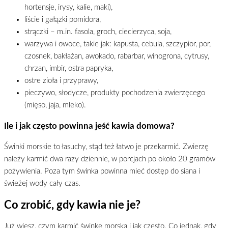
hortensje, irysy, kalie, maki),
liście i gałązki pomidora,
strączki – m.in. fasola, groch, ciecierzyca, soja,
warzywa i owoce, takie jak: kapusta, cebula, szczypior, por,
czosnek, bakłażan, awokado, rabarbar, winogrona, cytrusy,
chrzan, imbir, ostra papryka,
ostre zioła i przyprawy,
pieczywo, słodycze, produkty pochodzenia zwierzęcego
(mięso, jaja, mleko).
Ile i jak często powinna jeść kawia domowa?
Świnki morskie to łasuchy, stąd też łatwo je przekarmić. Zwierzę
należy karmić dwa razy dziennie, w porcjach po około 20 gramów
pożywienia. Poza tym świnka powinna mieć dostęp do siana i
świeżej wody cały czas.
Сo zrobić, gdy kawia nie je?
Już wiesz, czym karmić świnkę morską i jak często. Co jednak, gdy