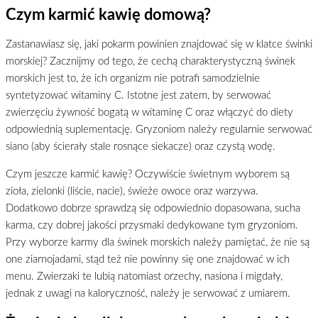
Czym karmić kawię domową?
Zastanawiasz się, jaki pokarm powinien znajdować się w klatce świnki
morskiej? Zacznijmy od tego, że cechą charakterystyczną świnek
morskich jest to, że ich organizm nie potrafi samodzielnie
syntetyzować witaminy C. Istotne jest zatem, by serwować
zwierzęciu żywność bogatą w witaminę C oraz włączyć do diety
odpowiednią suplementację. Gryzoniom należy regularnie serwować
siano (aby ścierały stale rosnące siekacze) oraz czystą wodę.
Czym jeszcze karmić kawię? Oczywiście świetnym wyborem są
zioła, zielonki (liście, nacie), świeże owoce oraz warzywa.
Dodatkowo dobrze sprawdzą się odpowiednio dopasowana, sucha
karma, czy dobrej jakości przysmaki dedykowane tym gryzoniom.
Przy wyborze karmy dla świnek morskich należy pamiętać, że nie są
one ziarnojadami, stąd też nie powinny się one znajdować w ich
menu. Zwierzaki te lubią natomiast orzechy, nasiona i migdały,
jednak z uwagi na kaloryczność, należy je serwować z umiarem.