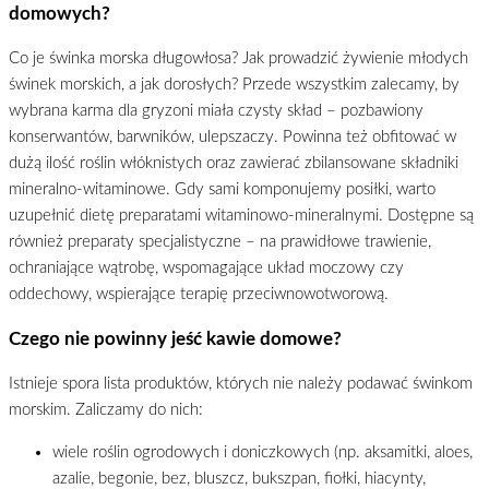
domowych?
Co je świnka morska długowłosa? Jak prowadzić żywienie młodych
świnek morskich, a jak dorosłych? Przede wszystkim zalecamy, by
wybrana karma dla gryzoni miała czysty skład – pozbawiony
konserwantów, barwników, ulepszaczy. Powinna też obfitować w
dużą ilość roślin włóknistych oraz zawierać zbilansowane składniki
mineralno-witaminowe. Gdy sami komponujemy posiłki, warto
uzupełnić dietę preparatami witaminowo-mineralnymi. Dostępne są
również preparaty specjalistyczne – na prawidłowe trawienie,
ochraniające wątrobę, wspomagające układ moczowy czy
oddechowy, wspierające terapię przeciwnowotworową.
Czego nie powinny jeść kawie domowe?
Istnieje spora lista produktów, których nie należy podawać świnkom
morskim. Zaliczamy do nich:
wiele roślin ogrodowych i doniczkowych (np. aksamitki, aloes,
azalie, begonie, bez, bluszcz, bukszpan, fiołki, hiacynty,