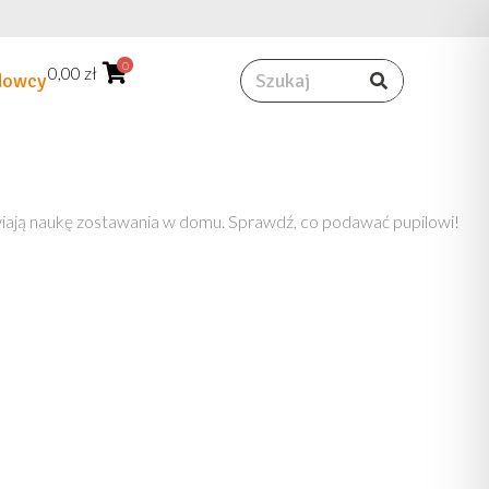
0
Szukaj
0,00
zł
dowcy
twiają naukę zostawania w domu. Sprawdź, co podawać pupilowi!