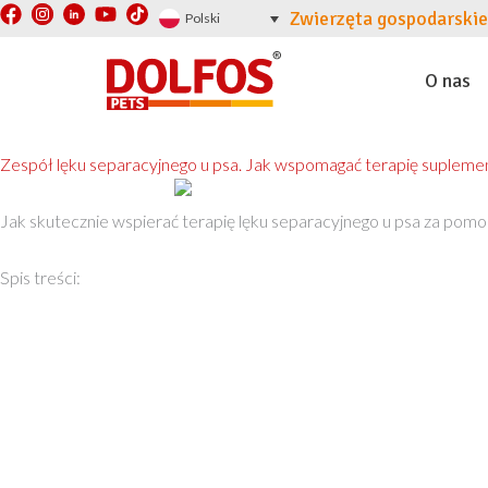
F
Y
T
Przejdź
Zwierzęta gospodarskie
Polski
a
o
i
do
c
u
k
treści
e
t
t
O nas
b
u
o
o
b
k
o
e
k
Zespół lęku separacyjnego u psa. Jak wspomagać terapię supleme
Jak skutecznie wspierać terapię lęku separacyjnego u psa za pomo
Spis treści: