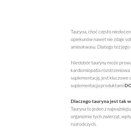
Tauryna, choć często niedocen
opiekunów nawet nie zdaje sob
aminokwasu. Dlatego też jego 
Niedobór tauryny może prowad
kardiomiopatia rozstrzeniowa 
suplementację, jest kluczowe dl
suplementacja produktami
DO
Dlaczego tauryna jest tak 
Tauryna to jeden z najważniej
organizmie tych zwierząt, wp
rozrodczych.