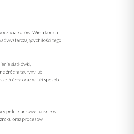
poczucia kotów. Wielu kocich
ać wystarczających ilości tego
enie siatkówki,
ne źródła tauryny lub
epsze źródła oraz w jaki sposób
ry pełni kluczowe funkcje w
wzroku oraz procesów