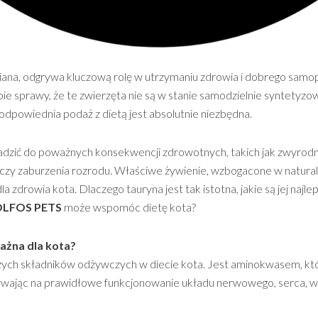
iana, odgrywa kluczową rolę w utrzymaniu zdrowia i dobrego samo
ie sprawy, że te zwierzęta nie są w stanie samodzielnie syntetyzow
odpowiednia podaż z dietą jest absolutnie niezbędna.
zić do poważnych konsekwencji zdrowotnych, takich jak zwyrodni
czy zaburzenia rozrodu. Właściwe żywienie, wzbogacone w natural
a zdrowia kota. Dlaczego tauryna jest tak istotna, jakie są jej najl
LFOS PETS
może wspomóc dietę kota?
ważna dla kota?
szych składników odżywczych w diecie kota. Jest aminokwasem, któ
ływając na prawidłowe funkcjonowanie układu nerwowego, serca, 