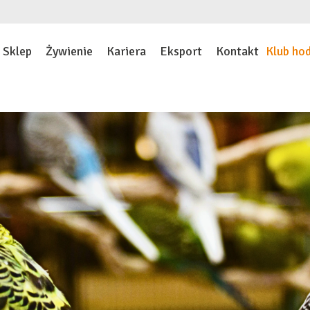
Sklep
Żywienie
Kariera
Eksport
Kontakt
Klub ho